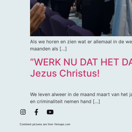
Als we horen en zien wat er allemaal in de w
maanden als […]
“WERK NU DAT HET DA
Jezus Christus!
We leven alweer in de maand maart van het ja
en criminaliteit nemen hand […]
Continent pictures are from Vemaps.com