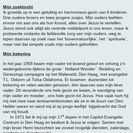
Mijn zoektocht
Ik groeide op in een gelukkig en harmonieus gezin van 6 kinderen.
Drie oudere broers en twee jongere zusjes. Mijn ouders leefden
ervoor om aan ons als hun kroost, alles over Jezus te vertellen.
Jezus stond ook altijd als centrale middelpunt in ons leven, maar ik
probeerde ondanks de liefdevolle zorg van mijn ouders, weg te
lopen daarvan op zoek naar het ‘bovennatuurlijke’, het ‘ spirituele’ ,
maar niet dat simpele zoals mijn ouders geloofden.
Mijn bekering
In het jaar 1958 kwam mijn vader tot levend geloof en ontving z’n
wedergeboorte tijdens de grote ‘ Holland Wonder’ Redding en
Genezings campagne op het Malieveld, Den Haag, met evangelist
T.L. Osborn uit Tulsa Oklahoma. Er kwamen duizenden tot
bekering en velen werden genezen, één daarvan was mijn lieve
vader. Dit veranderde ons hele gezin en kwam, in navolging van
mijn vader en moeder , ons hele gezin tot Jezus. Hoe vaak nam hij
mij niet mee naar tentsamenkomsten als ze in de buurt van Den
Helder waren en werd mij al op jonge leeftijd bijgebracht dat God
van mij houdt.
e
In 1971 liet ik mij op mijn 17
dopen in het Capitol Evangelie
Centrum in Den Haag en besloot ik Jezus te volgen. Samen met
mijn broer Henri bezochten we zoveel mogelijk diensten, zaterdags,
zondags en doordeweeks.