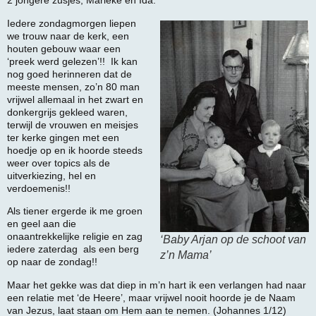
2 jongere zusjes, Marieke en Ida.
Iedere zondagmorgen liepen
we trouw naar de kerk, een
houten gebouw waar een
‘preek werd gelezen’!! Ik kan
nog goed herinneren dat de
meeste mensen, zo’n 80 man
vrijwel allemaal in het zwart en
donkergrijs gekleed waren,
terwijl de vrouwen en meisjes
ter kerke gingen met een
hoedje op en ik hoorde steeds
weer over topics als de
uitverkiezing, hel en
verdoemenis!!
Als tiener ergerde ik me groen
en geel aan die
onaantrekkelijke religie en zag
‘Baby Arjan op de schoot van
iedere zaterdag als een berg
z’n Mama’
op naar de zondag!!
Maar het gekke was dat diep in m’n hart ik een verlangen had naar
een relatie met ‘de Heere’, maar vrijwel nooit hoorde je de Naam
van Jezus, laat staan om Hem aan te nemen. (Johannes 1/12)