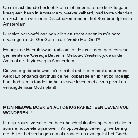
Op m’n achttiende besloot ik om niet meer naar die kerk te gaan,
kreeg een baan in Amsterdam, werkte keihard, had foute vrienden
en zocht mijn vertier in Discotheken rondom het Rembrandplein in
Amsterdam.
Ik raakte verslaafd aan van alles en zocht ondanks m’n nare
ervaringen in de Ger.Gem. naar ‘Vrede Met God’!!
En prijst de Heer ik kwam radicaal tot Jezus in een Indonesische
gemeente de ‘Geredja Bethel’ in Gebouw Westerwijck aan de
Amiraal de Ruyterweg in Amsterdam!!
Die wedergeboorte was zo’n realiteit dat ik een heel ander mens
werd! En ondanks dat thuis de hel losbarstte en ik het zo moeilijk
had, had ik m’n tanden in het nieuwe leven met Jezus gezet en
verlangde naar Gods plan!!
————————————-
MIJN NIEUWE BOEK EN AUTOBIOGRAFIE: “EEN LEVEN VOL
WONDEREN”!
In mijn zojuist verschenen boek beschrijf ik alles op een ludieke en
soms emotionele wijze over m’n opvoeding, bekering, verkering
met Efi en het verlangen om als zanger en evangelist het Goede