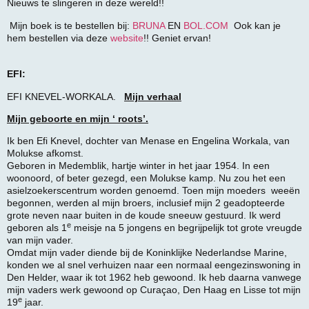
Nieuws te slingeren in deze wereld!!
Mijn boek is te bestellen bij:
BRUNA
EN
BOL.COM
Ook kan je
hem bestellen via deze
website
!! Geniet ervan!
EFI:
EFI KNEVEL-WORKALA.
Mijn verhaal
Mijn geboorte en mijn ‘ roots’.
Ik ben Efi Knevel, dochter van Menase en Engelina Workala, van
Molukse afkomst.
Geboren in Medemblik, hartje winter in het jaar 1954. In een
woonoord, of beter gezegd, een Molukse kamp. Nu zou het een
asielzoekerscentrum worden genoemd. Toen mijn moeders weeën
begonnen, werden al mijn broers, inclusief mijn 2 geadopteerde
grote neven naar buiten in de koude sneeuw gestuurd. Ik werd
e
geboren als 1
meisje na 5 jongens en begrijpelijk tot grote vreugde
van mijn vader.
Omdat mijn vader diende bij de Koninklijke Nederlandse Marine,
konden we al snel verhuizen naar een normaal eengezinswoning in
Den Helder, waar ik tot 1962 heb gewoond. Ik heb daarna vanwege
mijn vaders werk gewoond op Curaçao, Den Haag en Lisse tot mijn
e
19
jaar.