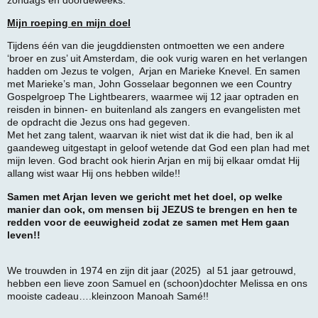
Mijn roeping en mijn doel
Tijdens één van die jeugddiensten ontmoetten we een andere
‘broer en zus’ uit Amsterdam, die ook vurig waren en het verlangen
hadden om Jezus te volgen, Arjan en Marieke Knevel. En samen
met Marieke’s man, John Gosselaar begonnen we een Country
Gospelgroep The Lightbearers, waarmee wij 12 jaar optraden en
reisden in binnen- en buitenland als zangers en evangelisten met
de opdracht die Jezus ons had gegeven.
Met het zang talent, waarvan ik niet wist dat ik die had, ben ik al
gaandeweg uitgestapt in geloof wetende dat God een plan had met
mijn leven. God bracht ook hierin Arjan en mij bij elkaar omdat Hij
allang wist waar Hij ons hebben wilde!!
Samen met Arjan leven we gericht met het doel, op welke
manier dan ook, om mensen bij JEZUS te brengen en hen te
redden voor de eeuwigheid zodat ze samen met Hem gaan
leven!!
We trouwden in 1974 en zijn dit jaar (2025) al 51 jaar getrouwd,
hebben een lieve zoon Samuel en (schoon)dochter Melissa en ons
mooiste cadeau….kleinzoon Manoah Samé!!