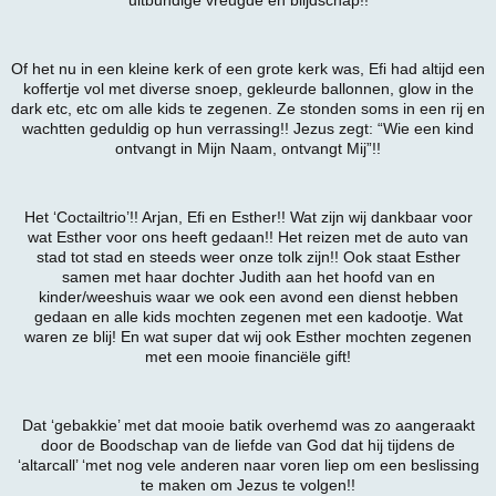
Of het nu in een kleine kerk of een grote kerk was, Efi had altijd een
koffertje vol met diverse snoep, gekleurde ballonnen, glow in the
dark etc, etc om alle kids te zegenen. Ze stonden soms in een rij en
wachtten geduldig op hun verrassing!! Jezus zegt: “Wie een kind
ontvangt in Mijn Naam, ontvangt Mij”!!
Het ‘Coctailtrio’!! Arjan, Efi en Esther!! Wat zijn wij dankbaar voor
wat Esther voor ons heeft gedaan!! Het reizen met de auto van
stad tot stad en steeds weer onze tolk zijn!! Ook staat Esther
samen met haar dochter Judith aan het hoofd van en
kinder/weeshuis waar we ook een avond een dienst hebben
gedaan en alle kids mochten zegenen met een kadootje. Wat
waren ze blij! En wat super dat wij ook Esther mochten zegenen
met een mooie financiële gift!
Dat ‘gebakkie’ met dat mooie batik overhemd was zo aangeraakt
door de Boodschap van de liefde van God dat hij tijdens de
‘altarcall’ ‘met nog vele anderen naar voren liep om een beslissing
te maken om Jezus te volgen!!