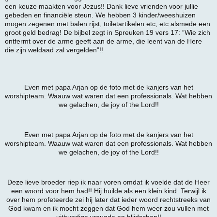
een keuze maakten voor Jezus!! Dank lieve vrienden voor jullie
gebeden en financiële steun. We hebben 3 kinder/weeshuizen
mogen zegenen met balen rijst, toiletartikelen etc, etc alsmede een
groot geld bedrag! De bijbel zegt in Spreuken 19 vers 17: “Wie zich
ontfermt over de arme geeft aan de arme, die leent van de Here
die zijn weldaad zal vergelden”!!
Even met papa Arjan op de foto met de kanjers van het
worshipteam. Waauw wat waren dat een professionals. Wat hebben
we gelachen, de joy of the Lord!!
Even met papa Arjan op de foto met de kanjers van het
worshipteam. Waauw wat waren dat een professionals. Wat hebben
we gelachen, de joy of the Lord!!
Deze lieve broeder riep ik naar voren omdat ik voelde dat de Heer
een woord voor hem had!! Hij huilde als een klein kind. Terwijl ik
over hem profeteerde zei hij later dat ieder woord rechtstreeks van
God kwam en ik mocht zeggen dat God hem weer zou vullen met
uitbundige vreugde en blijdschap!!