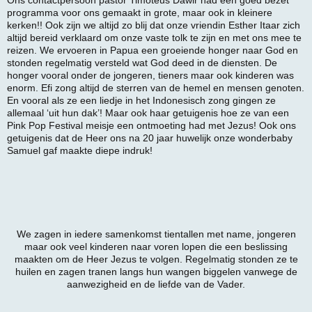
Ons contactpersoon pastor Timoteus Dawir had een goed bezet
programma voor ons gemaakt in grote, maar ook in kleinere
kerken!! Ook zijn we altijd zo blij dat onze vriendin Esther Itaar zich
altijd bereid verklaard om onze vaste tolk te zijn en met ons mee te
reizen. We ervoeren in Papua een groeiende honger naar God en
stonden regelmatig versteld wat God deed in de diensten. De
honger vooral onder de jongeren, tieners maar ook kinderen was
enorm. Efi zong altijd de sterren van de hemel en mensen genoten.
En vooral als ze een liedje in het Indonesisch zong gingen ze
allemaal ‘uit hun dak’! Maar ook haar getuigenis hoe ze van een
Pink Pop Festival meisje een ontmoeting had met Jezus! Ook ons
getuigenis dat de Heer ons na 20 jaar huwelijk onze wonderbaby
Samuel gaf maakte diepe indruk!
We zagen in iedere samenkomst tientallen met name, jongeren
maar ook veel kinderen naar voren lopen die een beslissing
maakten om de Heer Jezus te volgen. Regelmatig stonden ze te
huilen en zagen tranen langs hun wangen biggelen vanwege de
aanwezigheid en de liefde van de Vader.