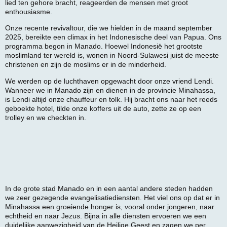
lied ten gehore bracht, reageerden de mensen met groot
enthousiasme.
Onze recente revivaltour, die we hielden in de maand september
2025, bereikte een climax in het Indonesische deel van Papua. Ons
programma begon in Manado. Hoewel Indonesië het grootste
moslimland ter wereld is, wonen in Noord-Sulawesi juist de meeste
christenen en zijn de moslims er in de minderheid.
We werden op de luchthaven opgewacht door onze vriend Lendi.
Wanneer we in Manado zijn en dienen in de provincie Minahassa,
is Lendi altijd onze chauffeur en tolk. Hij bracht ons naar het reeds
geboekte hotel, tilde onze koffers uit de auto, zette ze op een
trolley en we checkten in.
In de grote stad Manado en in een aantal andere steden hadden
we zeer gezegende evangelisatiediensten. Het viel ons op dat er in
Minahassa een groeiende honger is, vooral onder jongeren, naar
echtheid en naar Jezus. Bijna in alle diensten ervoeren we een
duidelijke aanwezigheid van de Heilige Geest en zagen we per