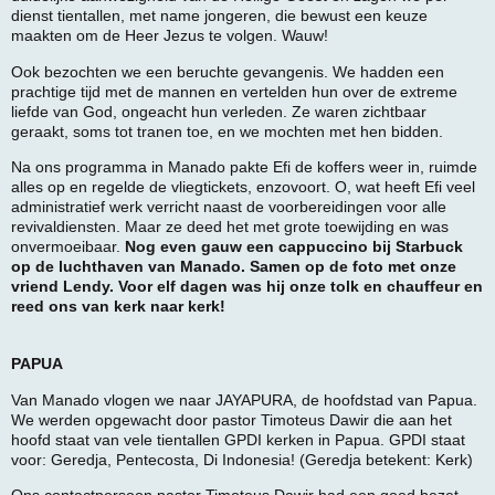
dienst tientallen, met name jongeren, die bewust een keuze
maakten om de Heer Jezus te volgen. Wauw!
Ook bezochten we een beruchte gevangenis. We hadden een
prachtige tijd met de mannen en vertelden hun over de extreme
liefde van God, ongeacht hun verleden. Ze waren zichtbaar
geraakt, soms tot tranen toe, en we mochten met hen bidden.
Na ons programma in Manado pakte Efi de koffers weer in, ruimde
alles op en regelde de vliegtickets, enzovoort. O, wat heeft Efi veel
administratief werk verricht naast de voorbereidingen voor alle
revivaldiensten. Maar ze deed het met grote toewijding en was
onvermoeibaar.
Nog even gauw een cappuccino bij Starbuck
op de luchthaven van Manado. Samen op de foto met onze
vriend Lendy. Voor elf dagen was hij onze tolk en chauffeur en
reed ons van kerk naar kerk!
PAPUA
Van Manado vlogen we naar JAYAPURA, de hoofdstad van Papua.
We werden opgewacht door pastor Timoteus Dawir die aan het
hoofd staat van vele tientallen GPDI kerken in Papua. GPDI staat
voor: Geredja, Pentecosta, Di Indonesia! (Geredja betekent: Kerk)