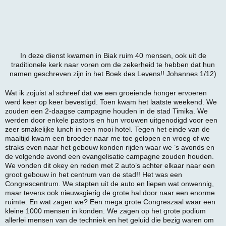
In deze dienst kwamen in Biak ruim 40 mensen, ook uit de
traditionele kerk naar voren om de zekerheid te hebben dat hun
namen geschreven zijn in het Boek des Levens!! Johannes 1/12)
Wat ik zojuist al schreef dat we een groeiende honger ervoeren
werd keer op keer bevestigd. Toen kwam het laatste weekend. We
zouden een 2-daagse campagne houden in de stad Timika. We
werden door enkele pastors en hun vrouwen uitgenodigd voor een
zeer smakelijke lunch in een mooi hotel. Tegen het einde van de
maaltijd kwam een broeder naar me toe gelopen en vroeg of we
straks even naar het gebouw konden rijden waar we ’s avonds en
de volgende avond een evangelisatie campagne zouden houden.
We vonden dit okey en reden met 2 auto’s achter elkaar naar een
groot gebouw in het centrum van de stad!! Het was een
Congrescentrum. We stapten uit de auto en liepen wat onwennig,
maar tevens ook nieuwsgierig de grote hal door naar een enorme
ruimte. En wat zagen we? Een mega grote Congreszaal waar een
kleine 1000 mensen in konden. We zagen op het grote podium
allerlei mensen van de techniek en het geluid die bezig waren om