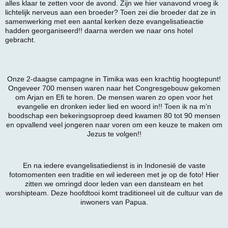
alles klaar te zetten voor de avond. Zijn we hier vanavond vroeg ik
lichtelijk nerveus aan een broeder? Toen zei die broeder dat ze in
samenwerking met een aantal kerken deze evangelisatieactie
hadden georganiseerd!! daarna werden we naar ons hotel
gebracht.
Onze 2-daagse campagne in Timika was een krachtig hoogtepunt!
Ongeveer 700 mensen waren naar het Congresgebouw gekomen
om Arjan en Efi te horen. De mensen waren zo open voor het
evangelie en dronken ieder lied en woord in!! Toen ik na m’n
boodschap een bekeringsoproep deed kwamen 80 tot 90 mensen
en opvallend veel jongeren naar voren om een keuze te maken om
Jezus te volgen!!
En na iedere evangelisatiedienst is in Indonesië de vaste
fotomomenten een traditie en wil iedereen met je op de foto! Hier
zitten we omringd door leden van een dansteam en het
worshipteam. Deze hoofdtooi komt traditioneel uit de cultuur van de
inwoners van Papua.