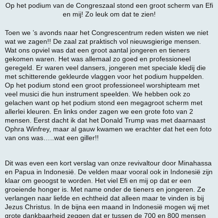
Op het podium van de Congreszaal stond een groot scherm van Efi
en mij! Zo leuk om dat te zien!
Toen we ’s avonds naar het Congrescentrum reden wisten we niet
wat we zagen!! De zaal zat praktisch vol nieuwsgierige mensen.
Wat ons opviel was dat een groot aantal jongeren en tieners
gekomen waren. Het was allemaal zo goed en professioneel
geregeld. Er waren veel dansers, jongeren met speciale kledij die
met schitterende gekleurde vlaggen voor het podium huppelden.
Op het podium stond een groot professioneel worshipteam met
veel musici die hun instrument speelden. We hebben ook zo
gelachen want op het podium stond een megagroot scherm met
allerlei kleuren. En links onder zagen we een grote foto van 2
mensen. Eerst dacht ik dat het Donald Trump was met daarnaast
Ophra Winfrey, maar al gauw kwamen we erachter dat het een foto
van ons was…..wat een giller!!
Dit was even een kort verslag van onze revivaltour door Minahassa
en Papua in Indonesië. De velden maar vooral ook in Indonesië zijn
klaar om geoogst te worden. Het viel Efi en mij op dat er een
groeiende honger is. Met name onder de tieners en jongeren. Ze
verlangen naar liefde en echtheid dat alleen maar te vinden is bij
Jezus Christus. In de bijna een maand in Indonesië mogen wij met
grote dankbaarheid zeggen dat er tussen de 700 en 800 mensen